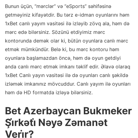
Bunun üçün, “mərclər” və “eSports” səhifəsinə
getməyiniz kifayətdir. Bu tərz e-idman oyunlarını həm
1xBet canlı yayım vasitəsi ilə izləyib zövq ala, həm də
mərc edə bilərsiniz. Sözünü etdiyimiz mərc
kontorunda demək olar ki, bütün oyunlara canlı mərc
etmək mümkündür. Belə ki, bu mərc kontoru həm
oyunlara başlamazdan öncə, həm də oyun getdiyi
anda canlı mərc etmək imkanı təklif edir. Əlavə olaraq
1xBet Canlı yayın vasitəsi ilə də oyunları canlı şəkildə
izləmək imkanınız mövcuddur. Canlı yayım ilə oyunları
həm də HD formatda izləyə bilərsiniz.
Bet Azerbaycan Bukmeker
Şi̇rkəti̇ Nəyə Zəmanət
Veri̇r?