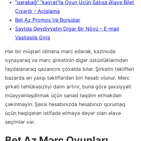
“qarabağ” “kayrat”la Oyun Üçün Satışa Əlavə Bilet
Çıxardı – Açiqlama
Bet Az Promos Və Bonuslar
Saytda Qeydiyyatın Digər Bir Növü – E-mail
Vasitəsilə Giriş
Hər bir müştəri idmana mərc edərək, kazinoda
oynayaraq və mərc şirkətinin digər üstünlüklərindən
faydalanaraq qazancını çoxalda bilər. Şirkətin təklifləri
bazarda ən yaxşı təkliflərdən biri hesab olunur. Mərc
şirkəti təhlükəsizliyi daim artırır, buna görə şəxsiyyəti
müəyyənləşdirmək üçün sənəd təqdim etməkdən
çəkinməyin. Şəxsi hesabınızda hesabınızı qorumaq
üçün həqiqətən istifadə etməyə dəyər olan əlavə
seçimlər var.
Bet Az Mərc Oyunları