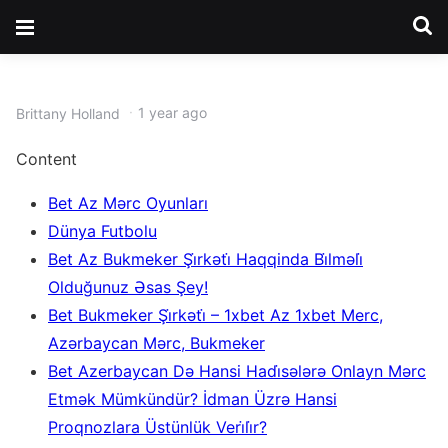
1 year ago
Brittany Holland
Content
Bet Az Mərc Oyunları
Dünya Futbolu
Bet Az Bukmeker Şi̇rkəti̇ Haqqinda Bi̇lməli̇
Olduğunuz Əsas Şey!
Bet Bukmeker Şi̇rkəti̇ – 1xbet Az 1xbet Merc,
Azərbaycan Mərc, Bukmeker
Bet Azerbaycan Də Hansi Hadi̇sələrə Onlayn Mərc
Etmək Mümkündür? İdman Üzrə Hansi
Proqnozlara Üstünlük Veri̇li̇r?