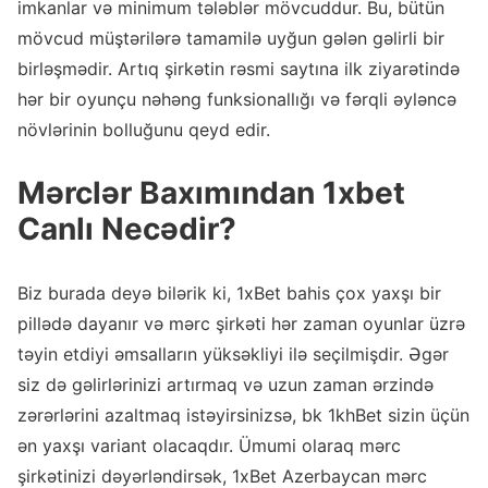
imkanlar və minimum tələblər mövcuddur. Bu, bütün
mövcud müştərilərə tamamilə uyğun gələn gəlirli bir
birləşmədir. Artıq şirkətin rəsmi saytına ilk ziyarətində
hər bir oyunçu nəhəng funksionallığı və fərqli əyləncə
növlərinin bolluğunu qeyd edir.
Mərclər Baxımından 1xbet
Canlı Necədir?
Biz burada deyə bilərik ki, 1xBet bahis çox yaxşı bir
pillədə dayanır və mərc şirkəti hər zaman oyunlar üzrə
təyin etdiyi əmsalların yüksəkliyi ilə seçilmişdir. Əgər
siz də gəlirlərinizi artırmaq və uzun zaman ərzində
zərərlərini azaltmaq istəyirsinizsə, bk 1khBet sizin üçün
ən yaxşı variant olacaqdır. Ümumi olaraq mərc
şirkətinizi dəyərləndirsək, 1xBet Azerbaycan mərc