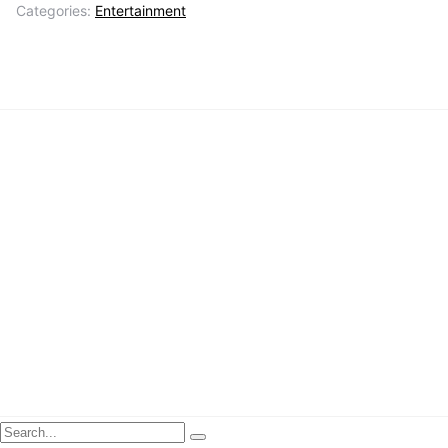
Categories:
Entertainment
Key
Entertainment
Management
Insights
Celebrity
Dating
Lifestyle
Technology
TV Shows
Search
Search