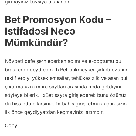
girməyiniz tövsiyə olunandır.
Bet Promosyon Kodu –
Istifadəsi Necə
Mümkündür?
Növbəti dəfə şərh edərkən adımı və e-poçtumu bu
brauzerdə qeyd edin. 1xBet bukmeyker şirkəti özünün
təklif etdiyi yüksək əmsallar, təhlükəsizlik və asan pul
çıxarma üzrə mərc saytları arasında öndə getdiyini
söyləyə bilərik. 1xBet sayta giriş edərək bunu özünüz
də hiss edə bilərsiniz. 1x bahis girişi etmək üçün sizin
ilk öncə qeydiyyatdan keçməyiniz lazımdır.
Copy