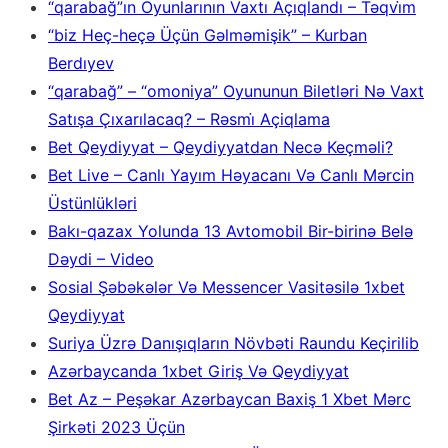
“qarabağ”ın Oyunlarının Vaxtı Açıqlandı – Təqvi̇m
“biz Heç-heçə Üçün Gəlməmişik” – Kurban
Berdıyev
“qarabağ” – “omoniya” Oyununun Biletləri Nə Vaxt
Satışa Çıxarılacaq? – Rəsmi̇ Açiqlama
Bet Qeydiyyat – Qeydiyyatdan Necə Keçməli?
Bet Live – Canlı Yayım Həyacanı Və Canlı Mərcin
Üstünlükləri
Bakı-qazax Yolunda 13 Avtomobil Bir-birinə Belə
Dəydi – Video
Sosial Şəbəkələr Və Messencer Vasitəsilə 1xbet
Qeydiyyat
Suriya Üzrə Danışıqların Növbəti Raundu Keçirilib
Azərbaycanda 1xbet Giriş Və Qeydiyyat
Bet Az – Peşəkar Azərbaycan Baxiş 1 Xbet Mərc
Şirkəti 2023 Üçün